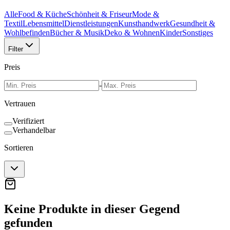
Alle
Food & Küche
Schönheit & Friseur
Mode &
Textil
Lebensmittel
Dienstleistungen
Kunsthandwerk
Gesundheit &
Wohlbefinden
Bücher & Musik
Deko & Wohnen
Kinder
Sonstiges
Filter
Preis
-
Vertrauen
Verifiziert
Verhandelbar
Sortieren
Keine Produkte in dieser Gegend
gefunden