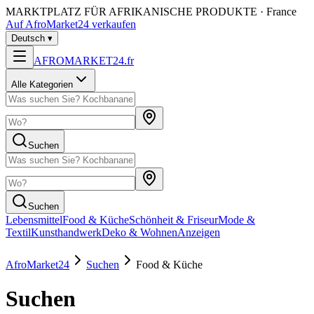
MARKTPLATZ FÜR AFRIKANISCHE PRODUKTE · France
Auf AfroMarket24 verkaufen
Deutsch
▾
AFROMARKET24
.
fr
Alle Kategorien
Suchen
Suchen
Lebensmittel
Food & Küche
Schönheit & Friseur
Mode &
Textil
Kunsthandwerk
Deko & Wohnen
Anzeigen
AfroMarket24
Suchen
Food & Küche
Suchen