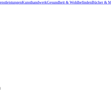
enstleistungen
Kunsthandwerk
Gesundheit & Wohlbefinden
Bücher & M
n