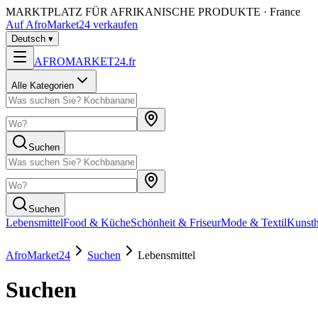
MARKTPLATZ FÜR AFRIKANISCHE PRODUKTE · France
Auf AfroMarket24 verkaufen
Deutsch
▾
AFROMARKET24
.
fr
Alle Kategorien
Suchen
Suchen
Lebensmittel
Food & Küche
Schönheit & Friseur
Mode & Textil
Kunst
AfroMarket24
Suchen
Lebensmittel
Suchen