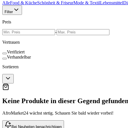
Alle
Food & Küche
Schönheit & Friseur
Mode & Textil
Lebensmittel
Di
Filter
Preis
-
Vertrauen
Verifiziert
Verhandelbar
Sortieren
Keine Produkte in dieser Gegend gefunde
AfroMarket24 wächst stetig. Schauen Sie bald wieder vorbei!
Bei Neuheiten benachrichtigen