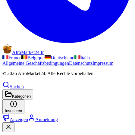
AfroMarket24
.
fr
France
Belgique
Deutschland
Italia
Allgemeine Geschäftsbedingungen
Datenschutz
Impressum
© 2026 AfroMarket24. Alle Rechte vorbehalten.
Suchen
Kategorien
Inserieren
Anzeigen
Anmeldung