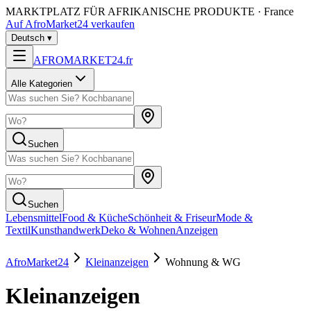
MARKTPLATZ FÜR AFRIKANISCHE PRODUKTE · France
Auf AfroMarket24 verkaufen
Deutsch
▾
AFROMARKET24
.
fr
Alle Kategorien
Suchen
Suchen
Lebensmittel
Food & Küche
Schönheit & Friseur
Mode &
Textil
Kunsthandwerk
Deko & Wohnen
Anzeigen
AfroMarket24
Kleinanzeigen
Wohnung & WG
Kleinanzeigen