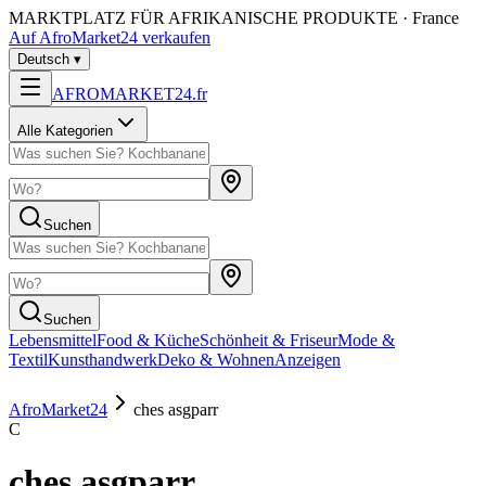
MARKTPLATZ FÜR AFRIKANISCHE PRODUKTE · France
Auf AfroMarket24 verkaufen
Deutsch
▾
AFROMARKET24
.
fr
Alle Kategorien
Suchen
Suchen
Lebensmittel
Food & Küche
Schönheit & Friseur
Mode &
Textil
Kunsthandwerk
Deko & Wohnen
Anzeigen
AfroMarket24
ches asgparr
C
ches asgparr