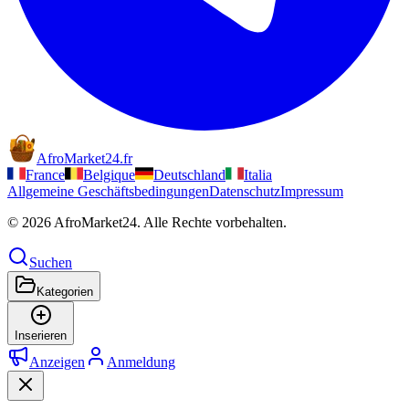
AfroMarket24
.
fr
France
Belgique
Deutschland
Italia
Allgemeine Geschäftsbedingungen
Datenschutz
Impressum
© 2026 AfroMarket24. Alle Rechte vorbehalten.
Suchen
Kategorien
Inserieren
Anzeigen
Anmeldung